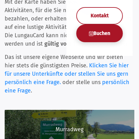
Mit der Karte haben Sie freien Zugang zu
Aktivitäten, für die Sie normalerweise Eintritt
Kontakt
bezahlen, oder erhalten einen attraktiven Rabatt
auf eine lustige Aktivität.
Buchen
Die LungauCard kann nicht separat gekauft
werden und ist
gültig vom 1. Juni bis 31. Oktober.
Das ist unsere eigene Webseite und wir bieten
hier stets die günstigsten Preise.
Klicken Sie hier
für unsere Unterkünfte oder stellen Sie uns gern
persönlich eine Frage.
oder stelle uns
persönlich
eine Frage
.
Murradweg